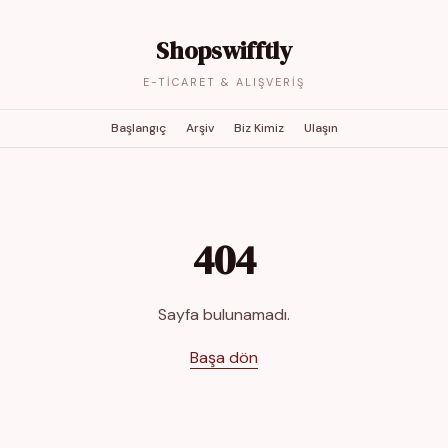
Shopswifftly
E-TICARET & ALIŞVERIŞ
Başlangıç
Arşiv
Biz Kimiz
Ulaşın
404
Sayfa bulunamadı.
Başa dön