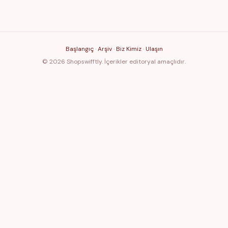
Başlangıç
·
Arşiv
·
Biz Kimiz
·
Ulaşın
© 2026 Shopswifftly. İçerikler editoryal amaçlıdır.