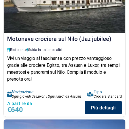
Motonave crociera sul Nilo (Jaz jubilee)
Ristorante
Guida in Italiano
e altri
Vivi un viaggio affascinante con prezzo vantaggioso
grazie alle crociere Egitto, tra Assuan e Luxor, tra templi
maestosi e panorami sul Nilo. Compila il modulo e
prenota ora!
Navigazione
Tipo
Ogni giovedì da Luxor \ Ogni lunedì da Assuan
Crociera Standard
A partire da
Più dettagli
€640