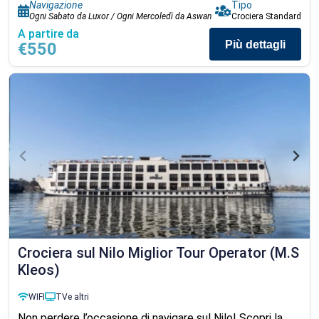
Navigazione
Tipo
Ogni Sabato da Luxor / Ogni Mercoledì da Aswan
Crociera Standard
A partire da
Più dettagli
€550
Crociera sul Nilo Miglior Tour Operator (M.S
Kleos)
WIFI
TV
e altri
Non perdere l’occasione di navigare sul Nilo! Scopri la