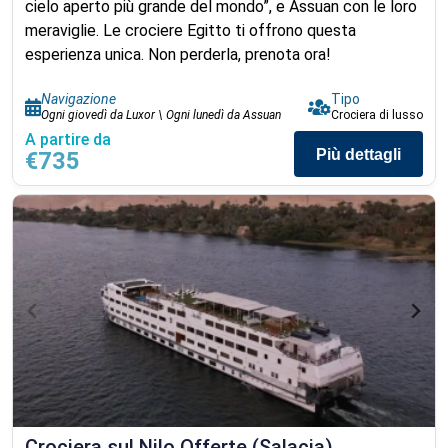
cielo aperto più grande del mondo”, e Assuan con le loro
meraviglie. Le crociere Egitto ti offrono questa
esperienza unica. Non perderla, prenota ora!
Navigazione
Tipo
Ogni giovedì da Luxor \ Ogni lunedì da Assuan
Crociera di lusso
A partire da
Più dettagli
€735
Crociera sul Nilo Offerte (Salacia)