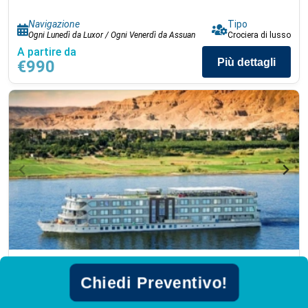
Navigazione
Tipo
Ogni Lunedì da Luxor / Ogni Venerdì da Assuan
Crociera di lusso
A partire da
Più dettagli
€990
Crociera sul Nilo Privata (Luxury Historia)
Chiedi Preventivo!
WIFI
TV
e altri