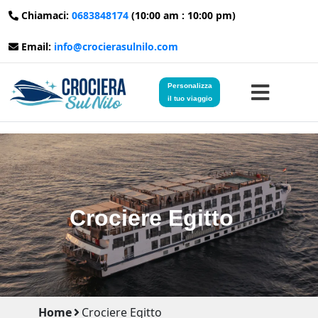
Chiamaci:
0683848174
(10:00 am : 10:00 pm)
Email:
info@crocierasulnilo.com
Personalizza
il tuo viaggio
Home
Viaggi in Egitto
Crociere Egitto
Crociere sul Nilo
Viaggi in Giordania
Blog
Home
Crociere Egitto