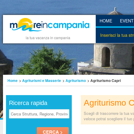
HOME
EVENT
Inserisci la tua st
la tua vacanza in campania
Home
>
Agriturismi e Masserie
>
Agriturismo
> Agriturismo Capri
Agriturismo C
Ricerca rapida
Scegli di trascorrere la tua v
veloce potrai scegliere il tu