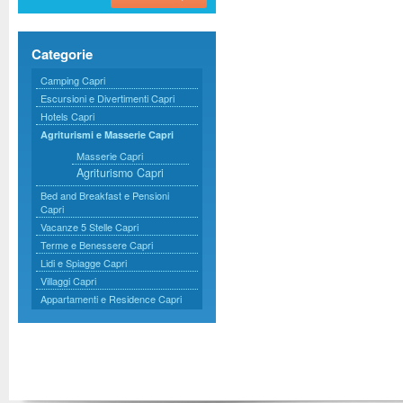
Categorie
Camping Capri
Escursioni e Divertimenti Capri
Hotels Capri
Agriturismi e Masserie Capri
Masserie Capri
Agriturismo Capri
Bed and Breakfast e Pensioni
Capri
Vacanze 5 Stelle Capri
Terme e Benessere Capri
Lidi e Spiagge Capri
Villaggi Capri
Appartamenti e Residence Capri