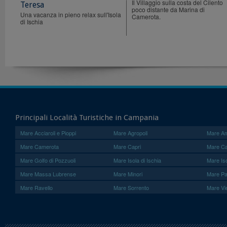
Il Villaggio sulla costa del Cilento
Teresa
poco distante da Marina di
Una vacanza in pieno relax sull'Isola
Camerota.
di Ischia
Principali Località Turistiche in Campania
Mare Acciaroli e Pioppi
Mare Agropoli
Mare Am
Mare Camerota
Mare Capri
Mare Ca
Mare Golfo di Pozzuoli
Mare Isola di Ischia
Mare Iso
Mare Massa Lubrense
Mare Minori
Mare P
Mare Ravello
Mare Sorrento
Mare Vie