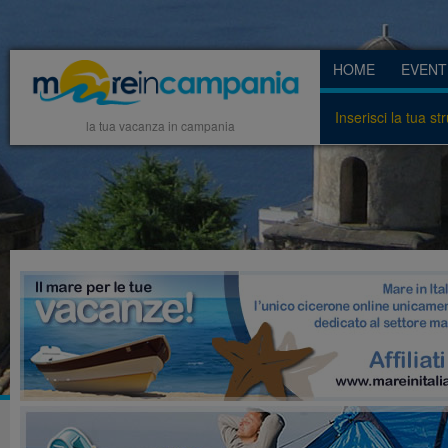
HOME
EVENT
Inserisci la tua st
la tua vacanza in campania