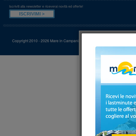
Iscriviti alla newsletter e riceverai novità ed offerte!
Copyright 2010 - 2026 Mare in Campania powered by
St Solution
/
Pubblici