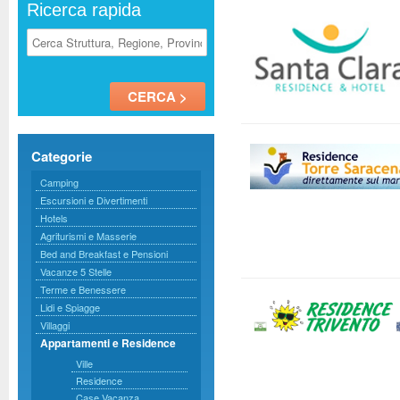
Ricerca rapida
Categorie
Camping
Escursioni e Divertimenti
Hotels
Agriturismi e Masserie
Bed and Breakfast e Pensioni
Vacanze 5 Stelle
Terme e Benessere
Lidi e Spiagge
Villaggi
Appartamenti e Residence
Ville
Residence
Case Vacanza