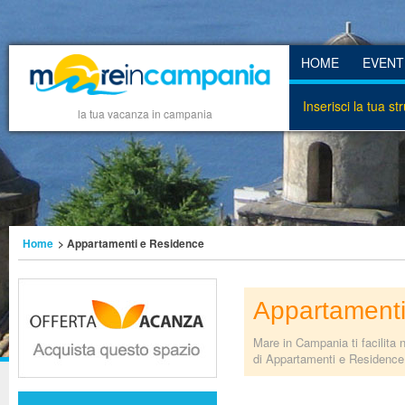
HOME
EVENT
Inserisci la tua st
la tua vacanza in campania
Home
> Appartamenti e Residence
Appartamenti
Mare in Campania ti facilita 
di Appartamenti e Residence s