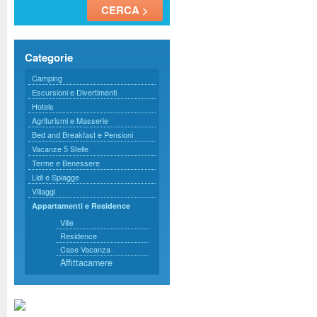
Categorie
Camping
Escursioni e Divertimenti
Hotels
Agriturismi e Masserie
Bed and Breakfast e Pensioni
Vacanze 5 Stelle
Terme e Benessere
Lidi e Spiagge
Villaggi
Appartamenti e Residence
Ville
Residence
Case Vacanza
Affittacamere