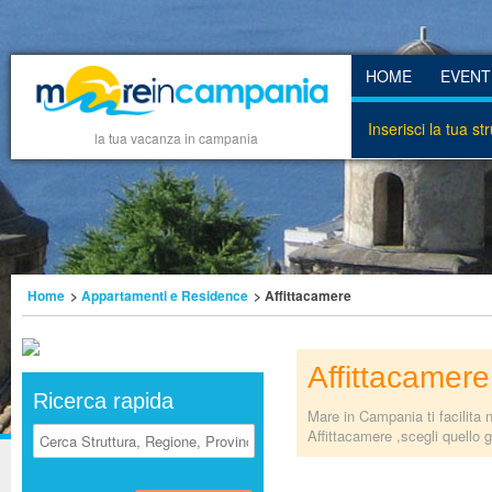
HOME
EVENT
Inserisci la tua st
la tua vacanza in campania
Home
>
Appartamenti e Residence
> Affittacamere
Affittacamere
Ricerca rapida
Mare in Campania ti facilita 
Affittacamere ,scegli quello g