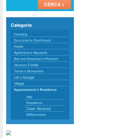
Categorie
Camping
Escursioni e Divertimenti
Hotels
Agriturismi e Masserie
Bed and Breakfast e Pensioni
Vacanze 5 Stelle
Terme e Benessere
Lidi e Spiagge
Villaggi
Appartamenti e Residence
Ville
Residence
Case Vacanza
Affittacamere