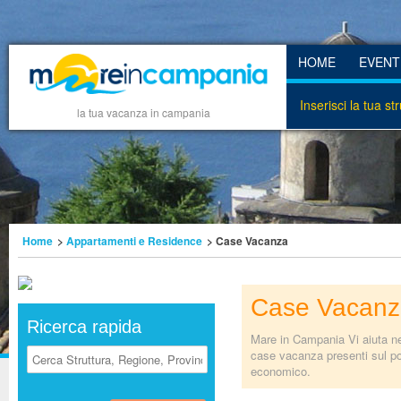
HOME
EVENT
Inserisci la tua st
la tua vacanza in campania
Home
>
Appartamenti e Residence
> Case Vacanza
Case Vacanz
Ricerca rapida
Mare in Campania Vi aiuta nel
case vacanza presenti sul po
economico.