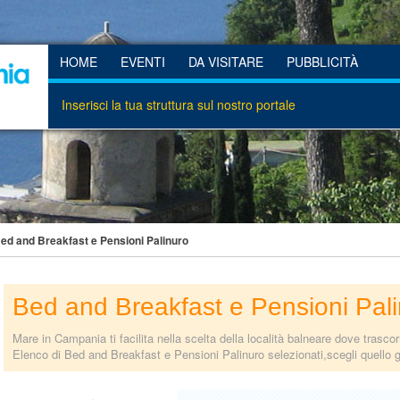
HOME
EVENTI
DA VISITARE
PUBBLICITÀ
Inserisci la tua struttura sul nostro portale
ed and Breakfast e Pensioni Palinuro
Bed and Breakfast e Pensioni Pal
Mare in Campania ti facilita nella scelta della località balneare dove trasco
Elenco di Bed and Breakfast e Pensioni Palinuro selezionati,scegli quello g