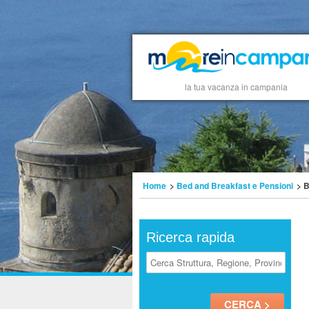
la tua vacanza in campania
Home
>
Bed and Breakfast e Pensioni
> B
Ricerca rapida