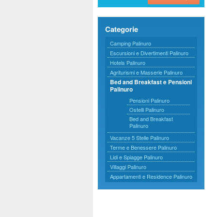
Categorie
Camping Palinuro
Escursioni e Divertimenti Palinuro
Hotels Palinuro
Agriturismi e Masserie Palinuro
Bed and Breakfast e Pensioni
Palinuro
Pensioni Palinuro
Ostelli Palinuro
Bed and Breakfast
Palinuro
Vacanze 5 Stelle Palinuro
Terme e Benessere Palinuro
Lidi e Spiagge Palinuro
Villaggi Palinuro
Appartamenti e Residence Palinuro