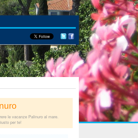
inuro
rrere le vacanze Palinuro al mare.
iusto per te!