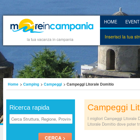
HOME
EVENT
Inserisci la tua st
la tua vacanza in campania
Home
>
Camping
>
Campeggi
> Campeggi Litorale Domitio
Campeggi Lit
Ricerca rapida
I migliori Campeggi Litorale 
Litorale Domitio dove poter 