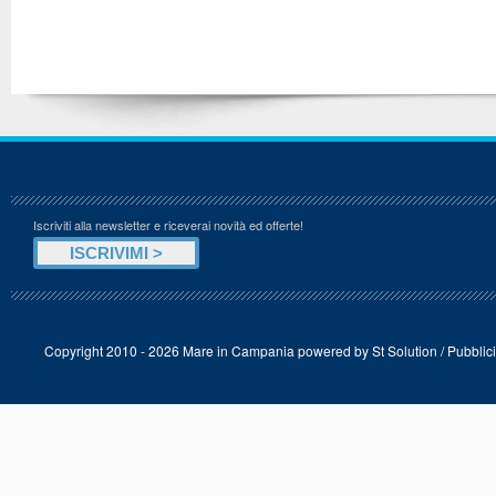
Iscriviti alla newsletter e riceverai novità ed offerte!
Copyright 2010 - 2026 Mare in Campania powered by
St Solution
/
Pubblici