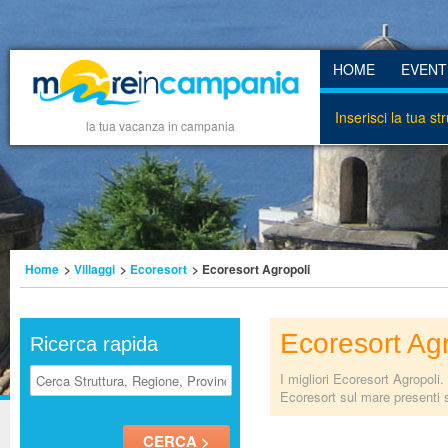
HOME
EVENT
Inserisci la tua st
la tua vacanza in campania
Home
>
Villaggi
>
Ecoresort
> Ecoresort Agropoli
Ecoresort Agr
Ricerca rapida
I migliori Ecoresort Agropoli.
Ecoresort sul mare presenti s