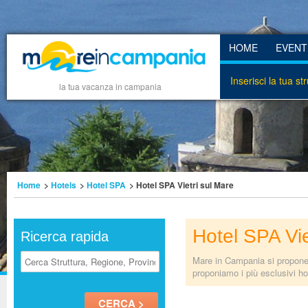
HOME
EVENT
Inserisci la tua st
la tua vacanza in campania
Home
>
Hotels
>
Hotel SPA
> Hotel SPA Vietri sul Mare
Hotel SPA Vie
Ricerca rapida
Mare in Campania si propone d
proponiamo i più esclusivi ho