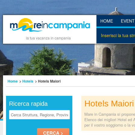
HOME
EVENT
Inserisci la tua st
la tua vacanza in campania
Home
>
Hotels
> Hotels Maiori
Hotels Maiori
Ricerca rapida
Mare in Campania si propone d
Elenco dei migliori Hotel ed 
per il vostro soggiorno o la 