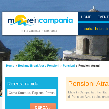
HOME
EVENT
Inserisci la tua st
la tua vacanza in campania
Home
>
Bed and Breakfast e Pensioni
>
Pensioni
> Pensioni Atrani
Pensioni Atra
Ricerca rapida
Mare in Campania ti facilita 
di Pensioni Atrani selezionate