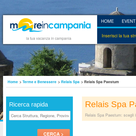
HOME
EVENT
Inserisci la tua st
la tua vacanza in campania
Home
>
Terme e Benessere
>
Relais Spa
> Relais Spa Paestum
Relais Spa 
Ricerca rapida
Relais Spa Paestum: scegli i