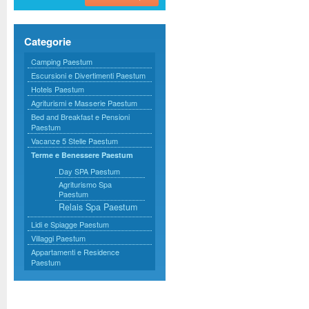
Categorie
Camping Paestum
Escursioni e Divertimenti Paestum
Hotels Paestum
Agriturismi e Masserie Paestum
Bed and Breakfast e Pensioni
Paestum
Vacanze 5 Stelle Paestum
Terme e Benessere Paestum
Day SPA Paestum
Agriturismo Spa
Paestum
Relais Spa Paestum
Lidi e Spiagge Paestum
Villaggi Paestum
Appartamenti e Residence
Paestum