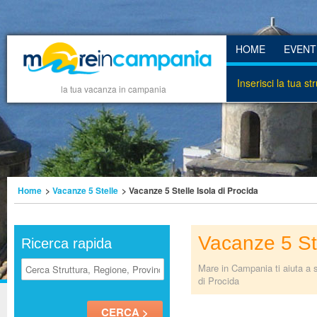
HOME
EVENT
Inserisci la tua st
la tua vacanza in campania
Home
>
Vacanze 5 Stelle
> Vacanze 5 Stelle Isola di Procida
Vacanze 5 Ste
Ricerca rapida
Mare in Campania ti aiuta a s
di Procida