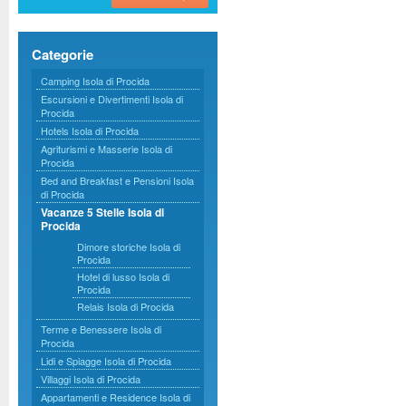
Categorie
Camping Isola di Procida
Escursioni e Divertimenti Isola di
Procida
Hotels Isola di Procida
Agriturismi e Masserie Isola di
Procida
Bed and Breakfast e Pensioni Isola
di Procida
Vacanze 5 Stelle Isola di
Procida
Dimore storiche Isola di
Procida
Hotel di lusso Isola di
Procida
Relais Isola di Procida
Terme e Benessere Isola di
Procida
Lidi e Spiagge Isola di Procida
Villaggi Isola di Procida
Appartamenti e Residence Isola di