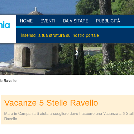
HOME
EVENTI
DA VISITARE
PUBBLICITÀ
Inserisci la tua struttura sul nostro portale
le Ravello
Vacanze 5 Stelle Ravello
Mare in Campania ti aiuta a scegliere dove trascorre una Vacanza a 5 Stelle
Ravello