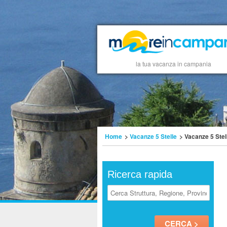
la tua vacanza in campania
Home
>
Vacanze 5 Stelle
> Vacanze 5 Stel
Ricerca rapida