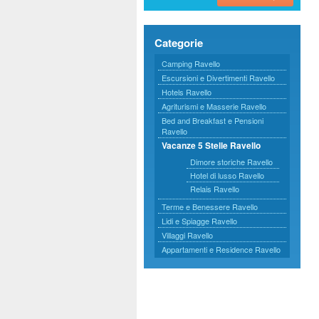
Categorie
Camping Ravello
Escursioni e Divertimenti Ravello
Hotels Ravello
Agriturismi e Masserie Ravello
Bed and Breakfast e Pensioni
Ravello
Vacanze 5 Stelle Ravello
Dimore storiche Ravello
Hotel di lusso Ravello
Relais Ravello
Terme e Benessere Ravello
Lidi e Spiagge Ravello
Villaggi Ravello
Appartamenti e Residence Ravello