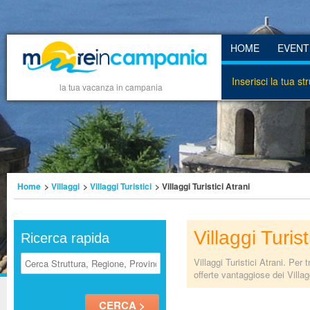
HOME
EVENT
Inserisci la tua st
la tua vacanza in campania
Home
>
Villaggi
>
Villaggi Turistici
> Villaggi Turistici Atrani
Villaggi Turist
Ricerca rapida
Villaggi Turistici Atrani. Per
offerte vantaggiose dei Villagg