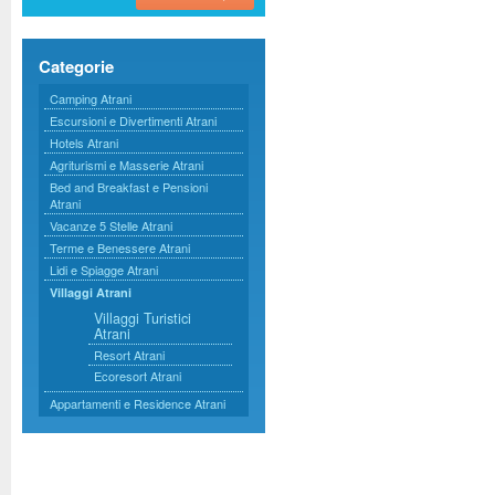
Categorie
Camping Atrani
Escursioni e Divertimenti Atrani
Hotels Atrani
Agriturismi e Masserie Atrani
Bed and Breakfast e Pensioni
Atrani
Vacanze 5 Stelle Atrani
Terme e Benessere Atrani
Lidi e Spiagge Atrani
Villaggi Atrani
Villaggi Turistici
Atrani
Resort Atrani
Ecoresort Atrani
Appartamenti e Residence Atrani