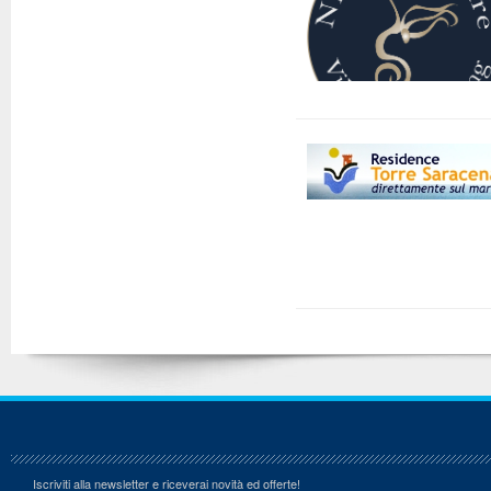
Iscriviti alla newsletter e riceverai novità ed offerte!