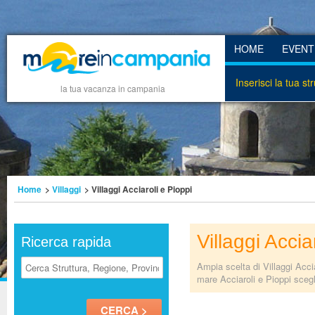
HOME
EVENT
Inserisci la tua st
la tua vacanza in campania
Home
>
Villaggi
> Villaggi Acciaroli e Pioppi
Villaggi Accia
Ricerca rapida
Ampia scelta di Villaggi Acci
mare Acciaroli e Pioppi scegli 