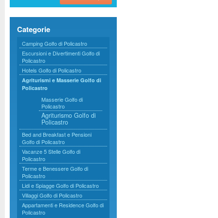
Categorie
Camping Golfo di Policastro
Escursioni e Divertimenti Golfo di
Policastro
Hotels Golfo di Policastro
Agriturismi e Masserie Golfo di
Policastro
Masserie Golfo di
Policastro
Agriturismo Golfo di
Policastro
Bed and Breakfast e Pensioni
Golfo di Policastro
Vacanze 5 Stelle Golfo di
Policastro
Terme e Benessere Golfo di
Policastro
Lidi e Spiagge Golfo di Policastro
Villaggi Golfo di Policastro
Appartamenti e Residence Golfo di
Policastro