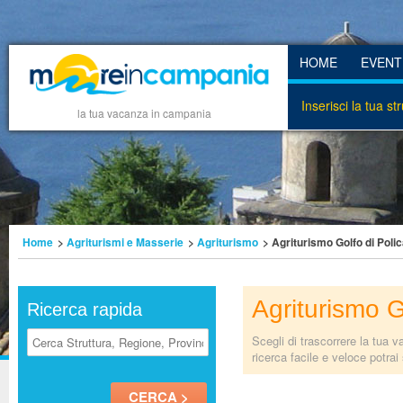
HOME
EVENT
Inserisci la tua st
la tua vacanza in campania
Home
>
Agriturismi e Masserie
>
Agriturismo
> Agriturismo Golfo di Poli
Agriturismo G
Ricerca rapida
Scegli di trascorrere la tua v
ricerca facile e veloce potrai