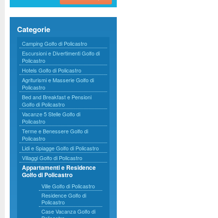
Categorie
Camping Golfo di Policastro
Escursioni e Divertimenti Golfo di
Policastro
Hotels Golfo di Policastro
Agriturismi e Masserie Golfo di
Policastro
Bed and Breakfast e Pensioni
Golfo di Policastro
Vacanze 5 Stelle Golfo di
Policastro
Terme e Benessere Golfo di
Policastro
Lidi e Spiagge Golfo di Policastro
Villaggi Golfo di Policastro
Appartamenti e Residence
Golfo di Policastro
Ville Golfo di Policastro
Residence Golfo di
Policastro
Case Vacanza Golfo di