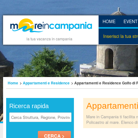
HOME
EVENT
Inserisci la tua st
la tua vacanza in campania
Home
>
Appartamenti e Residence
> Appartamenti e Residence Golfo di P
Appartamenti
Ricerca rapida
Mare in Campania ti facilita 
Policastro al mare. Elenco di