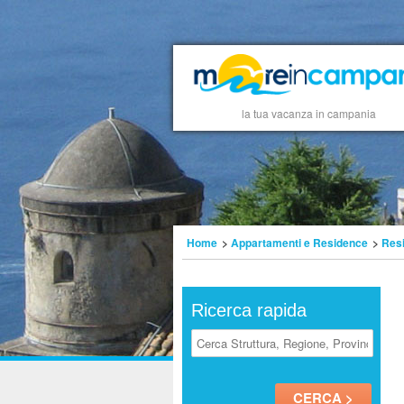
la tua vacanza in campania
Home
>
Appartamenti e Residence
>
Res
Ricerca rapida