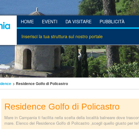
HOME
EVENTI
DA VISITARE
PUBBLICITÀ
Inserisci la tua struttura sul nostro portale
idence
> Residence Golfo di Policastro
Residence Golfo di Policastro
Mare in Campania ti facilita nella scelta della località balneare dove trasco
mare. Elenco dei Residence Golfo di Policastro ,scegli quello giusto per te!