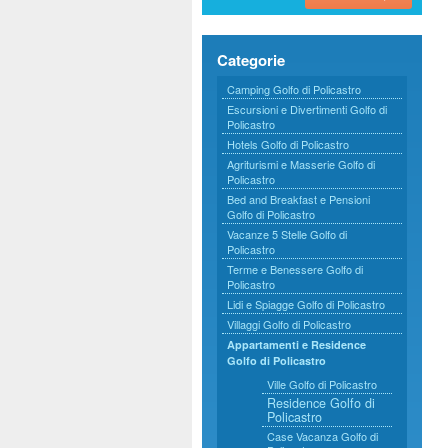
Categorie
Camping Golfo di Policastro
Escursioni e Divertimenti Golfo di
Policastro
Hotels Golfo di Policastro
Agriturismi e Masserie Golfo di
Policastro
Bed and Breakfast e Pensioni
Golfo di Policastro
Vacanze 5 Stelle Golfo di
Policastro
Terme e Benessere Golfo di
Policastro
Lidi e Spiagge Golfo di Policastro
Villaggi Golfo di Policastro
Appartamenti e Residence
Golfo di Policastro
Ville Golfo di Policastro
Residence Golfo di
Policastro
Case Vacanza Golfo di