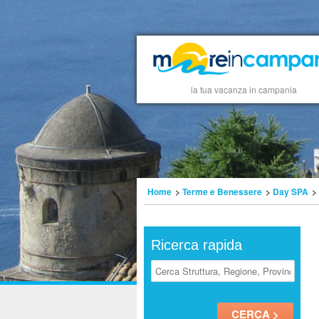
la tua vacanza in campania
Home
>
Terme e Benessere
>
Day SPA
>
Ricerca rapida