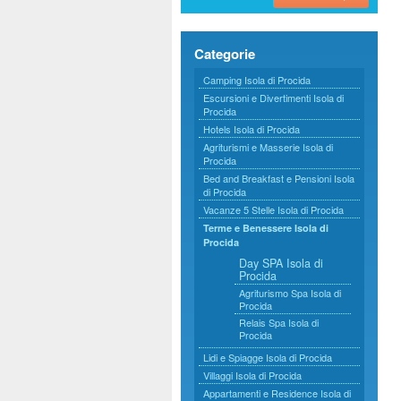
Categorie
Camping Isola di Procida
Escursioni e Divertimenti Isola di
Procida
Hotels Isola di Procida
Agriturismi e Masserie Isola di
Procida
Bed and Breakfast e Pensioni Isola
di Procida
Vacanze 5 Stelle Isola di Procida
Terme e Benessere Isola di
Procida
Day SPA Isola di
Procida
Agriturismo Spa Isola di
Procida
Relais Spa Isola di
Procida
Lidi e Spiagge Isola di Procida
Villaggi Isola di Procida
Appartamenti e Residence Isola di