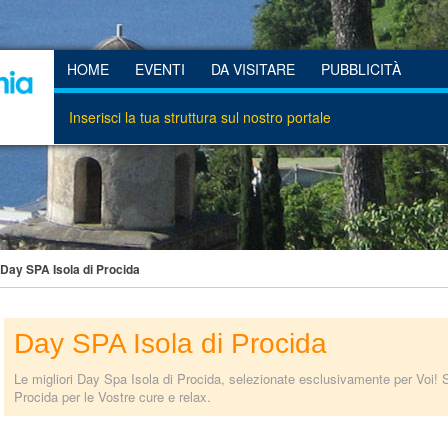
HOME
EVENTI
DA VISITARE
PUBBLICITÀ
Inserisci la tua struttura sul nostro portale
 Day SPA Isola di Procida
Day SPA Isola di Procida
Le migliori Day Spa Isola di Procida, selezionate esclusivamente per Voi! S
Procida per le Vostre cure e relax.