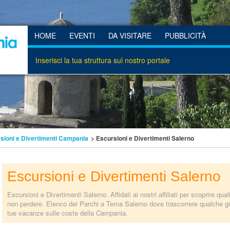
HOME
EVENTI
DA VISITARE
PUBBLICITÀ
Inserisci la tua struttura sul nostro portale
sioni e Divertimenti Campania
> Escursioni e Divertimenti Salerno
Escursioni e Divertimenti Salerno
Escursioni e Divertimenti Salerno. Affidati ai nostri affiliati per scoprire quali 
non perdere. Elenco dei Parchi a Tema Salerno dove trascorrere qualche gio
tue vacanze sulle coste della Campania.