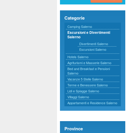
Categorie
Camping Salerno
Escursioni e Divertimenti
Salerno
Divertimenti Salerno
Escursioni Salerno
Hotels Salerno
Agriturismi e Masserie Salerno
Bed and Breakfast e Pensioni
Salerno
Vacanze 5 Stelle Salerno
Terme e Benessere Salerno
Lidi e Spiagge Salerno
Villaggi Salerno
Appartamenti e Residence Salerno
Province