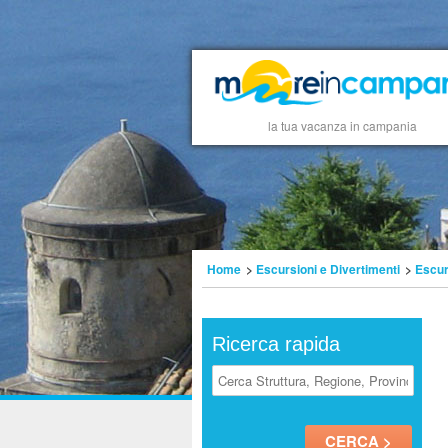
la tua vacanza in campania
Home
>
Escursioni e Divertimenti
>
Escur
Ricerca rapida