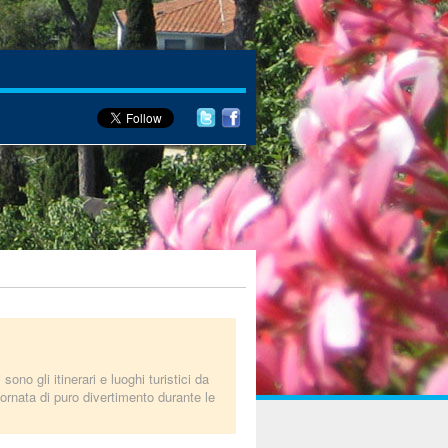
sono gli itinerari e luoghi turistici da
rnata di puro divertimento durante le