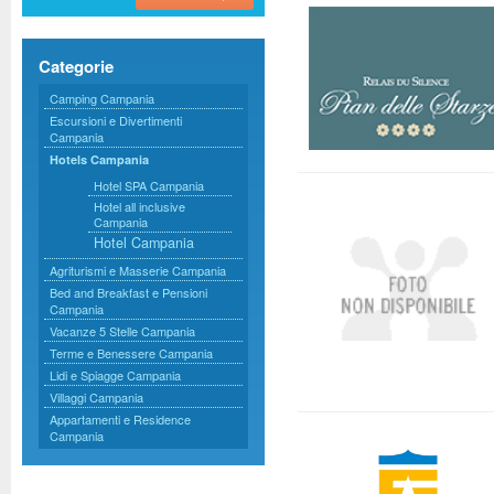
Categorie
Camping Campania
Escursioni e Divertimenti
Campania
Hotels Campania
Hotel SPA Campania
Hotel all inclusive
Campania
Hotel Campania
Agriturismi e Masserie Campania
Bed and Breakfast e Pensioni
Campania
Vacanze 5 Stelle Campania
Terme e Benessere Campania
Lidi e Spiagge Campania
Villaggi Campania
Appartamenti e Residence
Campania