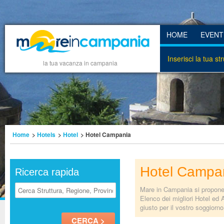
HOME
EVENT
Inserisci la tua st
la tua vacanza in campania
Home
>
Hotels
>
Hotel
> Hotel Campania
Hotel Campa
Ricerca rapida
Mare in Campania si propone d
Elenco dei migliori Hotel ed 
giusto per il vostro soggiorn