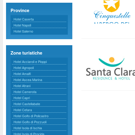
Province
Hotel Caserta
Hotel Napoli
Hotel Salerno
Zone turistiche
Hotel Acciaroli e Pioppi
Hotel Agropoli
Hotel Amalfi
Hotel Ascea Marina
Hotel Atrani
Hotel Camerota
Hotel Capri
Hotel Castellabate
Hotel Cetara
Hotel Golfo di Policastro
Hotel Golfo di Pozzuoli
Hotel Isola di Ischia
Hotel Isola di Procida