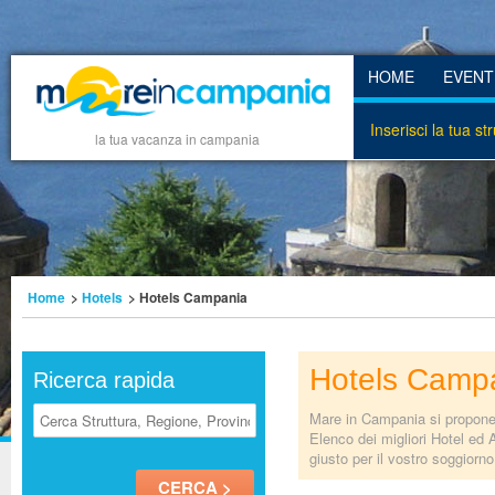
HOME
EVENT
Inserisci la tua st
la tua vacanza in campania
Home
>
Hotels
> Hotels Campania
Hotels Camp
Ricerca rapida
Mare in Campania si propone d
Elenco dei migliori Hotel ed 
giusto per il vostro soggiorn