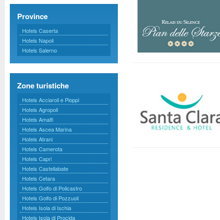
Province
Hotels Caserta
Hotels Napoli
Hotels Salerno
Zone turistiche
Hotels Acciaroli e Pioppi
Hotels Agropoli
Hotels Amalfi
Hotels Ascea Marina
Hotels Atrani
Hotels Camerota
Hotels Capri
Hotels Castellabate
Hotels Cetara
Hotels Golfo di Policastro
Hotels Golfo di Pozzuoli
Hotels Isola di Ischia
Hotels Isola di Procida