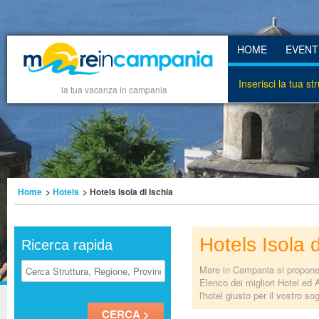
HOME
EVENT
Inserisci la tua st
la tua vacanza in campania
Home
>
Hotels
> Hotels Isola di Ischia
Hotels Isola d
Ricerca rapida
Mare in Campania si propone d
Elenco dei migliori Hotel ed 
l'hotel giusto per il vostro s