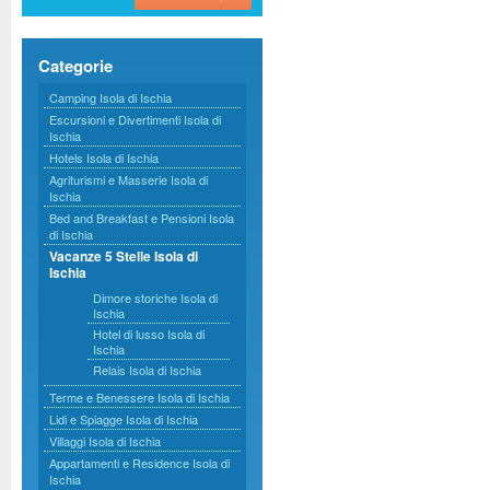
Categorie
Camping Isola di Ischia
Escursioni e Divertimenti Isola di
Ischia
Hotels Isola di Ischia
Agriturismi e Masserie Isola di
Ischia
Bed and Breakfast e Pensioni Isola
di Ischia
Vacanze 5 Stelle Isola di
Ischia
Dimore storiche Isola di
Ischia
Hotel di lusso Isola di
Ischia
Relais Isola di Ischia
Terme e Benessere Isola di Ischia
Lidi e Spiagge Isola di Ischia
Villaggi Isola di Ischia
Appartamenti e Residence Isola di
Ischia