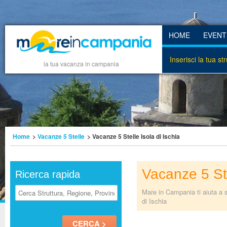
HOME
EVENT
Inserisci la tua st
la tua vacanza in campania
Home
>
Vacanze 5 Stelle
> Vacanze 5 Stelle Isola di Ischia
Vacanze 5 Ste
Ricerca rapida
Mare in Campania ti aiuta a s
di Ischia