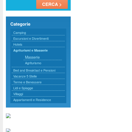
Categorie
Camping
Escursioni e Divertimenti
Hotels
Agriturismi e Masserie
Masserie
Agriturismo
Bed and Breakfast e Pensioni
Vacanze 5 Stelle
Terme e Benessere
Lidi e Spiagge
Villaggi
Appartamenti e Residence