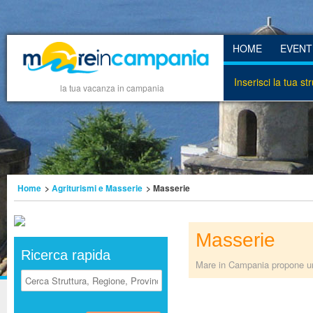
HOME
EVENT
Inserisci la tua st
la tua vacanza in campania
Home
>
Agriturismi e Masserie
> Masserie
Masserie
Ricerca rapida
Mare in Campania propone una