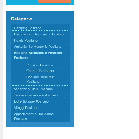
Categorie
Camping Positano
Escursioni e Divertimenti Positano
Hotels Positano
Agriturismi e Masserie Positano
Bed and Breakfast e Pensioni
Positano
Pensioni Positano
Ostelli Positano
Bed and Breakfast
Positano
Vacanze 5 Stelle Positano
Terme e Benessere Positano
Lidi e Spiagge Positano
Villaggi Positano
Appartamenti e Residence
Positano