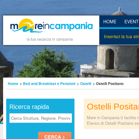
HOME
EVENT
Inserisci la tua st
la tua vacanza in campania
Home
>
Bed and Breakfast e Pensioni
>
Ostelli
> Ostelli Positano
Ostelli Posit
Ricerca rapida
Mare in Campania ti facilita 
Elenco di Ostelli Positano sel