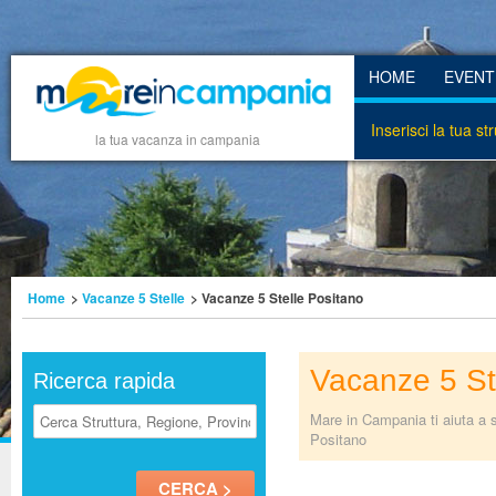
HOME
EVENT
Inserisci la tua st
la tua vacanza in campania
Home
>
Vacanze 5 Stelle
> Vacanze 5 Stelle Positano
Vacanze 5 St
Ricerca rapida
Mare in Campania ti aiuta a s
Positano