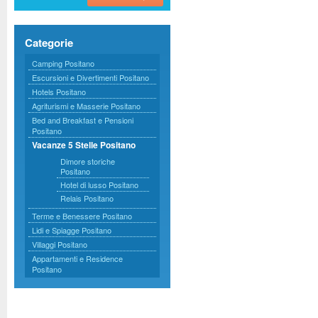
Categorie
Camping Positano
Escursioni e Divertimenti Positano
Hotels Positano
Agriturismi e Masserie Positano
Bed and Breakfast e Pensioni
Positano
Vacanze 5 Stelle Positano
Dimore storiche
Positano
Hotel di lusso Positano
Relais Positano
Terme e Benessere Positano
Lidi e Spiagge Positano
Villaggi Positano
Appartamenti e Residence
Positano