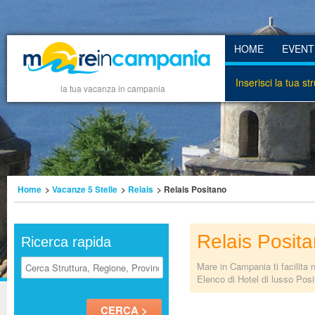
HOME
EVENT
Inserisci la tua st
la tua vacanza in campania
Home
>
Vacanze 5 Stelle
>
Relais
> Relais Positano
Relais Posit
Ricerca rapida
Mare in Campania ti facilita 
Elenco di Hotel di lusso Posit