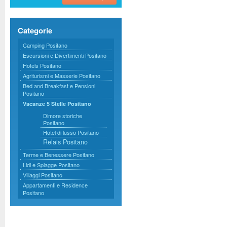
Categorie
Camping Positano
Escursioni e Divertimenti Positano
Hotels Positano
Agriturismi e Masserie Positano
Bed and Breakfast e Pensioni
Positano
Vacanze 5 Stelle Positano
Dimore storiche
Positano
Hotel di lusso Positano
Relais Positano
Terme e Benessere Positano
Lidi e Spiagge Positano
Villaggi Positano
Appartamenti e Residence
Positano