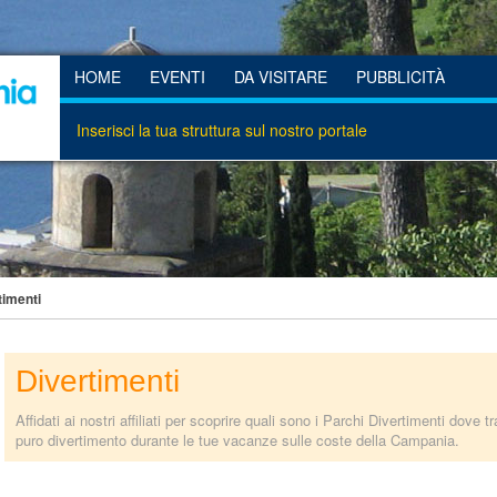
HOME
EVENTI
DA VISITARE
PUBBLICITÀ
Inserisci la tua struttura sul nostro portale
timenti
Divertimenti
Affidati ai nostri affiliati per scoprire quali sono i Parchi Divertimenti dove
puro divertimento durante le tue vacanze sulle coste della Campania.