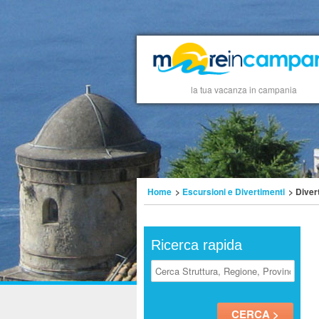
la tua vacanza in campania
Home
>
Escursioni e Divertimenti
> Diver
Ricerca rapida