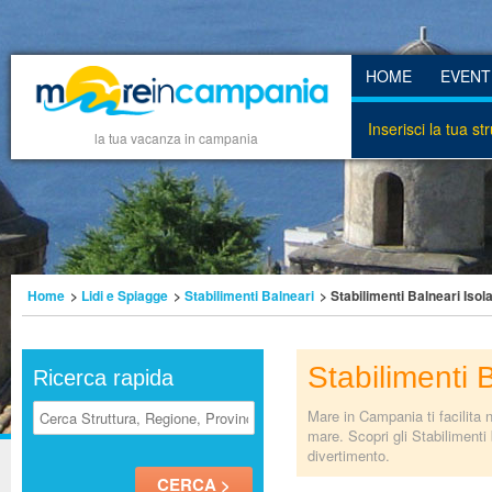
HOME
EVENT
Inserisci la tua st
la tua vacanza in campania
Home
>
Lidi e Spiagge
>
Stabilimenti Balneari
> Stabilimenti Balneari Isol
Stabilimenti 
Ricerca rapida
Mare in Campania ti facilita n
mare. Scopri gli Stabilimenti
divertimento.