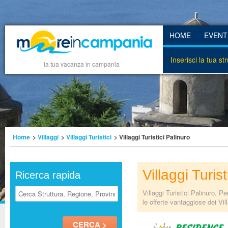
HOME
EVENT
Inserisci la tua st
la tua vacanza in campania
Home
>
Villaggi
>
Villaggi Turistici
> Villaggi Turistici Palinuro
Villaggi Turis
Ricerca rapida
Villaggi Turistici Palinuro. 
le offerte vantaggiose dei Vill