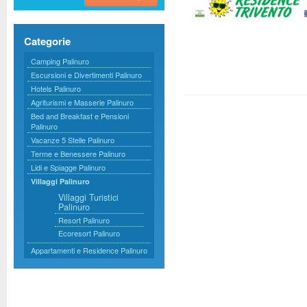
Categorie
Camping Palinuro
Escursioni e Divertimenti Palinuro
Hotels Palinuro
Agriturismi e Masserie Palinuro
Bed and Breakfast e Pensioni
Palinuro
Vacanze 5 Stelle Palinuro
Terme e Benessere Palinuro
Lidi e Spiagge Palinuro
Villaggi Palinuro
Villaggi Turistici
Palinuro
Resort Palinuro
Ecoresort Palinuro
Appartamenti e Residence Palinuro