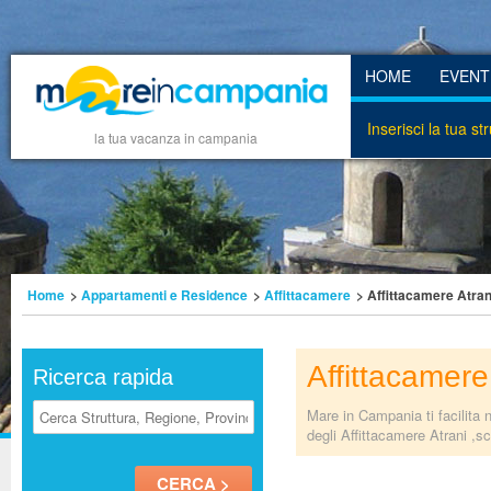
HOME
EVENT
Inserisci la tua st
la tua vacanza in campania
Home
>
Appartamenti e Residence
>
Affittacamere
> Affittacamere Atran
Affittacamere
Ricerca rapida
Mare in Campania ti facilita 
degli Affittacamere Atrani ,sc