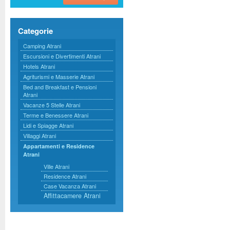
Categorie
Camping Atrani
Escursioni e Divertimenti Atrani
Hotels Atrani
Agriturismi e Masserie Atrani
Bed and Breakfast e Pensioni
Atrani
Vacanze 5 Stelle Atrani
Terme e Benessere Atrani
Lidi e Spiagge Atrani
Villaggi Atrani
Appartamenti e Residence
Atrani
Ville Atrani
Residence Atrani
Case Vacanza Atrani
Affittacamere Atrani