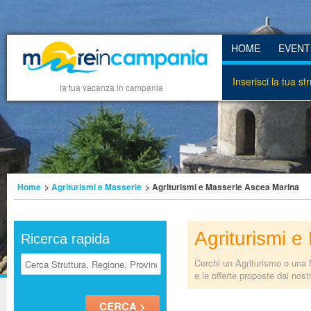
HOME
EVENT
Inserisci la tua st
la tua vacanza in campania
Home
>
Agriturismi e Masserie
> Agriturismi e Masserie Ascea Marina
Agriturismi 
Ricerca rapida
Cerchi un Agriturismo o una M
e le offerte proposte dai nost