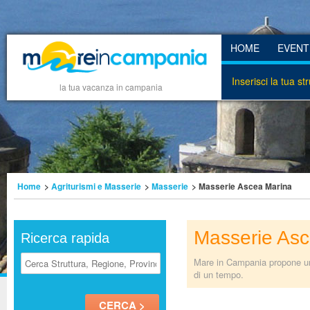
HOME
EVENT
Inserisci la tua st
la tua vacanza in campania
Home
>
Agriturismi e Masserie
>
Masserie
> Masserie Ascea Marina
Masserie Asc
Ricerca rapida
Mare in Campania propone una
di un tempo.