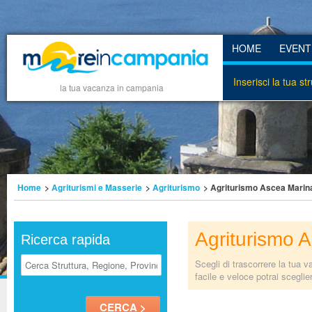
HOME
EVENT
Inserisci la tua st
la tua vacanza in campania
Home
>
Agriturismi e Masserie
>
Agriturismo
> Agriturismo Ascea Marin
Agriturismo 
Ricerca rapida
Scegli di trascorrere la tua 
facile e veloce potrai scegli