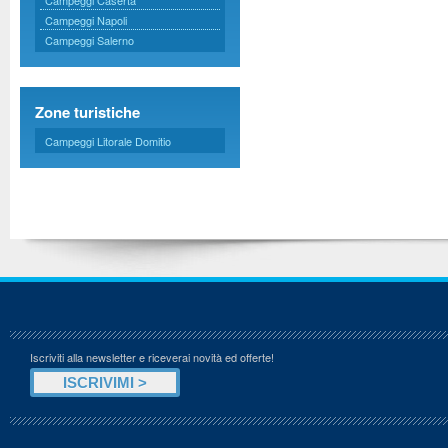
Campeggi Caserta
Campeggi Napoli
Campeggi Salerno
Zone turistiche
Campeggi Litorale Domitio
Iscriviti alla newsletter e riceverai novità ed offerte!