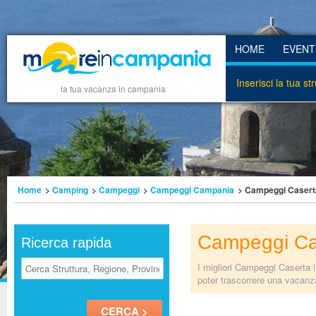
HOME
EVENT
Inserisci la tua st
la tua vacanza in campania
Home
>
Camping
>
Campeggi
>
Campeggi Campania
> Campeggi Casert
Campeggi Ca
Ricerca rapida
I migliori Campeggi Caserta 
poter trascorrere una vacanz