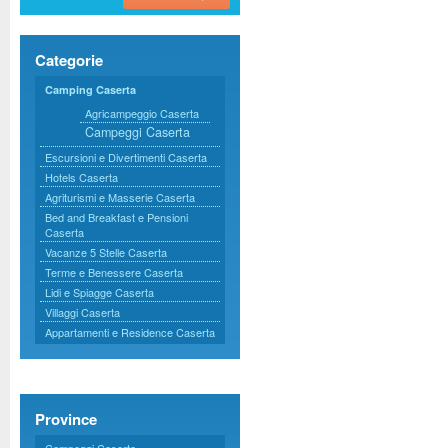
Categorie
Camping Caserta
Agricampeggio Caserta
Campeggi Caserta
Escursioni e Divertimenti Caserta
Hotels Caserta
Agriturismi e Masserie Caserta
Bed and Breakfast e Pensioni
Caserta
Vacanze 5 Stelle Caserta
Terme e Benessere Caserta
Lidi e Spiagge Caserta
Villaggi Caserta
Appartamenti e Residence Caserta
Province