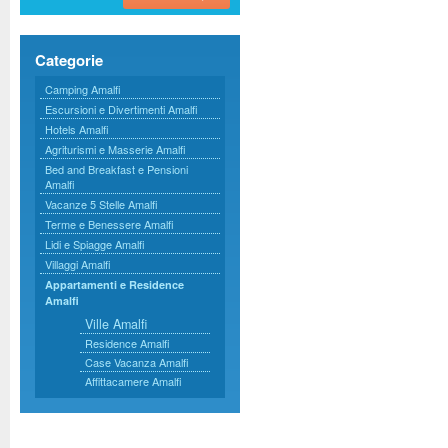
Categorie
Camping Amalfi
Escursioni e Divertimenti Amalfi
Hotels Amalfi
Agriturismi e Masserie Amalfi
Bed and Breakfast e Pensioni
Amalfi
Vacanze 5 Stelle Amalfi
Terme e Benessere Amalfi
Lidi e Spiagge Amalfi
Villaggi Amalfi
Appartamenti e Residence
Amalfi
Ville Amalfi
Residence Amalfi
Case Vacanza Amalfi
Affittacamere Amalfi