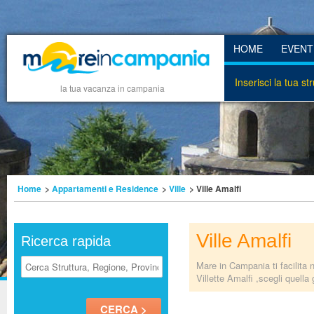
HOME
EVENT
Inserisci la tua st
la tua vacanza in campania
Home
>
Appartamenti e Residence
>
Ville
> Ville Amalfi
Ville Amalfi
Ricerca rapida
Mare in Campania ti facilita n
Villette Amalfi ,scegli quella 