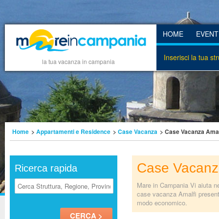
HOME
EVENT
Inserisci la tua st
la tua vacanza in campania
Home
>
Appartamenti e Residence
>
Case Vacanza
> Case Vacanza Amal
Case Vacanz
Ricerca rapida
Mare in Campania Vi aiuta nel
case vacanza Amalfi presenti 
modo economico.