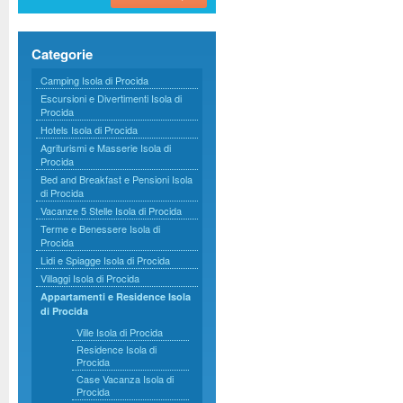
Categorie
Camping Isola di Procida
Escursioni e Divertimenti Isola di
Procida
Hotels Isola di Procida
Agriturismi e Masserie Isola di
Procida
Bed and Breakfast e Pensioni Isola
di Procida
Vacanze 5 Stelle Isola di Procida
Terme e Benessere Isola di
Procida
Lidi e Spiagge Isola di Procida
Villaggi Isola di Procida
Appartamenti e Residence Isola
di Procida
Ville Isola di Procida
Residence Isola di
Procida
Case Vacanza Isola di
Procida