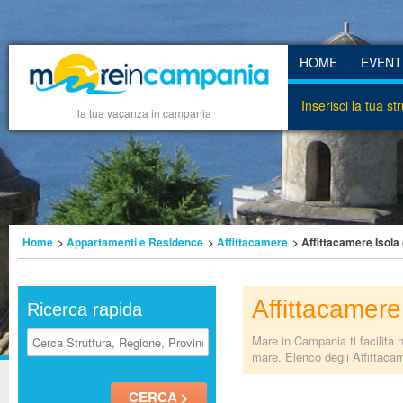
HOME
EVENT
Inserisci la tua st
la tua vacanza in campania
Home
>
Appartamenti e Residence
>
Affittacamere
> Affittacamere Isola
Affittacamere
Ricerca rapida
Mare in Campania ti facilita n
mare. Elenco degli Affittacam