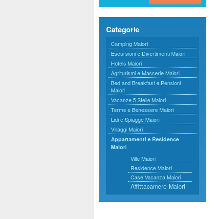
Categorie
Camping Maiori
Escursioni e Divertimenti Maiori
Hotels Maiori
Agriturismi e Masserie Maiori
Bed and Breakfast e Pensioni
Maiori
Vacanze 5 Stelle Maiori
Terme e Benessere Maiori
Lidi e Spiagge Maiori
Villaggi Maiori
Appartamenti e Residence
Maiori
Ville Maiori
Residence Maiori
Case Vacanza Maiori
Affittacamere Maiori