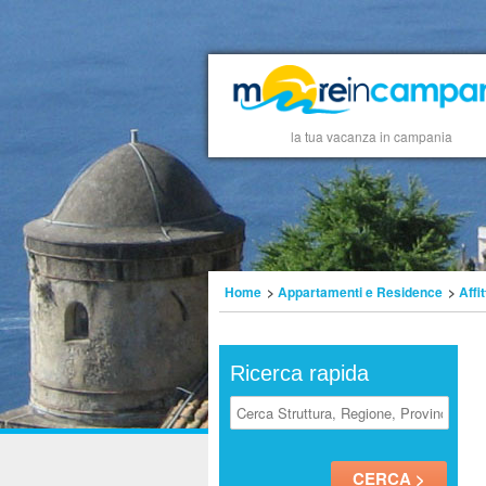
la tua vacanza in campania
Home
>
Appartamenti e Residence
>
Affi
Ricerca rapida