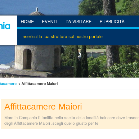
HOME
EVENTI
DA VISITARE
PUBBLICITÀ
Inserisci la tua struttura sul nostro portale
ttacamere
> Affittacamere Maiori
Affittacamere Maiori
Mare in Campania ti facilita nella scelta della località balneare dove trasc
degli Affittacamere Maiori ,scegli quello giusto per te!