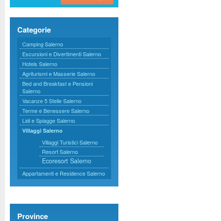
Categorie
Camping Salerno
Escursioni e Divertimenti Salerno
Hotels Salerno
Agriturismi e Masserie Salerno
Bed and Breakfast e Pensioni
Salerno
Vacanze 5 Stelle Salerno
Terme e Benessere Salerno
Lidi e Spiagge Salerno
Villaggi Salerno
Villaggi Turistici Salerno
Resort Salerno
Ecoresort Salerno
Appartamenti e Residence Salerno
Province