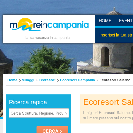
HOME
EVENT
Inserisci la tua st
la tua vacanza in campania
Home
>
Villaggi
>
Ecoresort
>
Ecoresort Campania
> Ecoresort Salerno
Ecoresort Sa
Ricerca rapida
I migliori Ecoresort Salerno. 
sul mare presenti sul nostro 