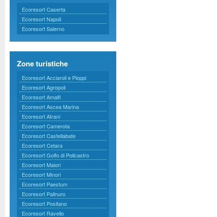
Ecoresort Caserta
Ecoresort Napoli
Ecoresort Salerno
Zone turistiche
Ecoresort Acciaroli e Pioppi
Ecoresort Agropoli
Ecoresort Amalfi
Ecoresort Ascea Marina
Ecoresort Atrani
Ecoresort Camerota
Ecoresort Castellabate
Ecoresort Cetara
Ecoresort Golfo di Policastro
Ecoresort Maiori
Ecoresort Minori
Ecoresort Paestum
Ecoresort Palinuro
Ecoresort Positano
Ecoresort Ravello