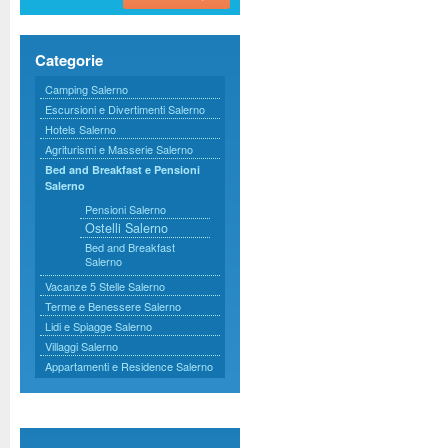
Categorie
Camping Salerno
Escursioni e Divertimenti Salerno
Hotels Salerno
Agriturismi e Masserie Salerno
Bed and Breakfast e Pensioni
Salerno
Pensioni Salerno
Ostelli Salerno
Bed and Breakfast
Salerno
Vacanze 5 Stelle Salerno
Terme e Benessere Salerno
Lidi e Spiagge Salerno
Villaggi Salerno
Appartamenti e Residence Salerno