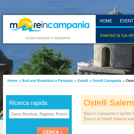
HOME
EVENT
Inserisci la tua st
la tua vacanza in campania
Home
>
Bed and Breakfast e Pensioni
>
Ostelli
>
Ostelli Campania
> Oste
Ostelli Saler
Ricerca rapida
Mare in Campania ti facilita 
Elenco di Ostelli Salerno sele