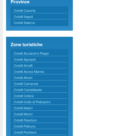
Province
Ostelli Caserta
Ostelli Napoli
Ostelli Salerno
Zone turistiche
Ostelli Acciaroli e Pioppi
Ostelli Agropoli
Ostelli Amalfi
Ostelli Ascea Marina
Ostelli Atrani
Ostelli Camerota
Ostelli Castellabate
Ostelli Cetara
Ostelli Golfo di Policastro
Ostelli Maiori
Ostelli Minori
Ostelli Paestum
Ostelli Palinuro
Ostelli Positano